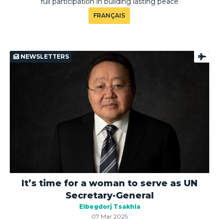
full participation in building lasting peace
FRANÇAIS
NEWSLETTERS
It’s time for a woman to serve as UN
Secretary-General
Elbegdorj Tsakhia
07 Mar 2025