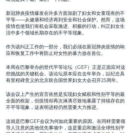
新冠肺炎疫情爆发在许多方面加剧了妇女和女童现有的不
平等——从健康和经济再到安全和社会保护。然而，这场
疫情也使我们有机会采取激进、积极的行动，纠正妇女生
活中多个领域长期存在的不平等现象。
作为该纠正工作的一部分，我们必须在新冠肺炎疫情的响
应和恢复工作中将防止对女性的暴力放在首位。
本周在巴黎举办的世代平等论坛（GEF）正是正面应对这
些挑战的关键机会。该论坛原本应在去年举办，以纪念具
有里程碑意义的北京联合国世界妇女大会召开25周年。
该会议上产生的宣言依然是实现妇女赋权和性别平等的最
全面的框架，但疫情却再次淋漓尽致地暴露了持续存在的
不平等现象，这表明进程仍然需要大力推进。
这就是巴黎GEF会议为何如此重要的原因。在同样需要领
导人注意的其他优先事项中，这是重启和激活全球性别平