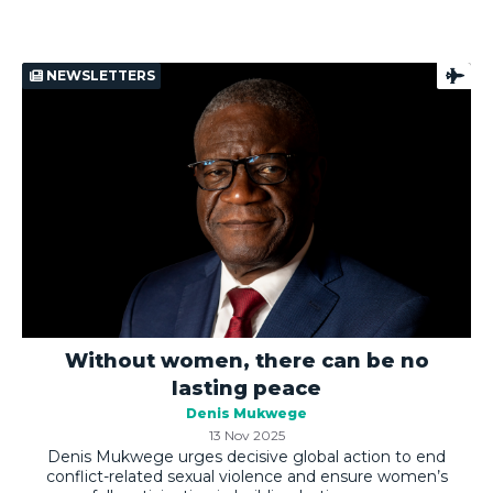
NEWSLETTERS
Without women, there can be no
lasting peace
Denis Mukwege
13 Nov 2025
Denis Mukwege urges decisive global action to end
conflict-related sexual violence and ensure women’s