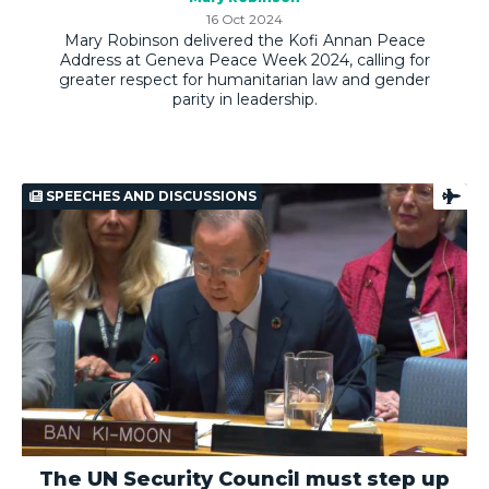
16 Oct 2024
Mary Robinson delivered the Kofi Annan Peace
Address at Geneva Peace Week 2024, calling for
greater respect for humanitarian law and gender
parity in leadership.
SPEECHES AND DISCUSSIONS
The UN Security Council must step up