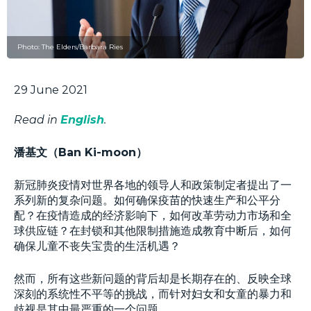
Photo: The Elders/Barbara Ries
29 June 2021
Read in
English
.
潘基文（
Ban Ki-moon）
新冠肺炎疫情对世界各地的领导人和政策制定者提出了一
系列新的复杂问题。如何确保疫苗的快速生产和公平分
配？在疫情造成的经济影响下，如何改革劳动力市场和全
球供应链？在封锁和其他限制措施造成教育中断后，如何
确保儿童不丧失宝贵的生活机遇？
然而，所有这些新问题的背后却是长期存在的、反映全球
深刻的系统性不平等的挑战，而针对妇女和女童的暴力和
歧视是其中最严重的一个问题。