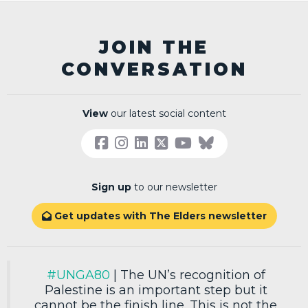
JOIN THE
CONVERSATION
View
our latest social content
Sign up
to our newsletter
Get updates with The Elders newsletter

#UNGA80
| The UN’s recognition of
Palestine is an important step but it
cannot be the finish line. This is not the