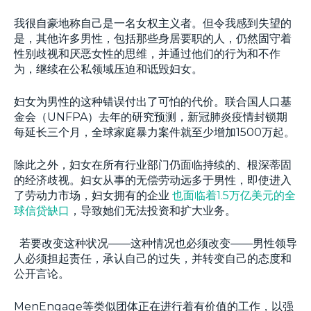
我很自豪地称自己是一名女权主义者。但令我感到失望的
是，其他许多男性，包括那些身居要职的人，仍然固守着
性别歧视和厌恶女性的思维，并通过他们的行为和不作
为，继续在公私领域压迫和诋毁妇女。
妇女为男性的这种错误付出了可怕的代价。联合国人口基
金会（UNFPA）去年的研究预测，新冠肺炎疫情封锁期
每延长三个月，全球家庭暴力案件就至少增加1500万起。
除此之外，妇女在所有行业部门仍面临持续的、根深蒂固
的经济歧视。妇女从事的无偿劳动远多于男性，即使进入
了劳动力市场，妇女拥有的企业
也面临着1.5万亿美元的全
球信贷缺口
，导致她们无法投资和扩大业务。
若要改变这种状况——这种情况也必须改变——男性领导
人必须担起责任，承认自己的过失，并转变自己的态度和
公开言论。
MenEngage等类似团体正在进行着有价值的工作，以强