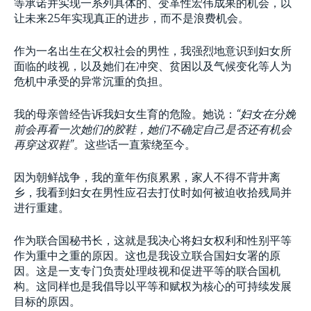
等承诺并实现一系列具体的、变革性宏伟成果的机会，以
让未来25年实现真正的进步，而不是浪费机会。
作为一名出生在父权社会的男性，我强烈地意识到妇女所
面临的歧视，以及她们在冲突、贫困以及气候变化等人为
危机中承受的异常沉重的负担。
我的母亲曾经告诉我妇女生育的危险。她说：
“妇女在分娩
前会再看一次她们的胶鞋，她们不确定自己是否还有机会
再穿这双鞋”。
这些话一直萦绕至今。
因为朝鲜战争，我的童年伤痕累累，家人不得不背井离
乡，我看到妇女在男性应召去打仗时如何被迫收拾残局并
进行重建。
作为联合国秘书长，这就是我决心将妇女权利和性别平等
作为重中之重的原因。这也是我设立联合国妇女署的原
因。这是一支专门负责处理歧视和促进平等的联合国机
构。这同样也是我倡导以平等和赋权为核心的可持续发展
目标的原因。